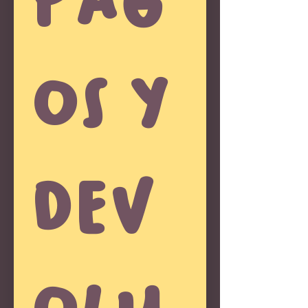
os y 
dev
olu