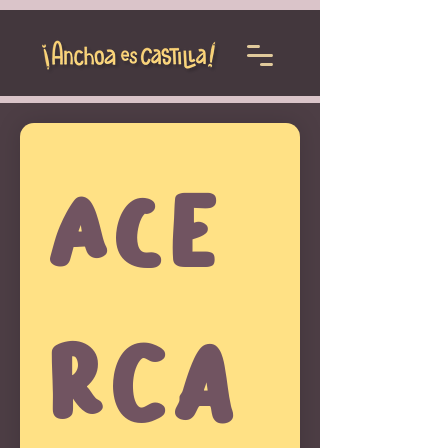
Ace
rca 