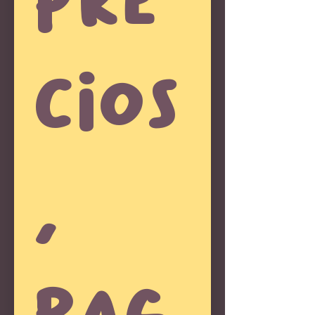
cios
, 
pag