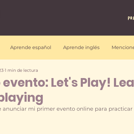
PR
Aprende español
Aprende inglés
Mencione
23
1 min de lectura
Juegos y pasatiempos
Estrategias
evento: Let's Play! Le
playing
e anunciar mi primer evento online para practicar 